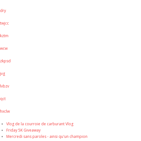
dry
twjcc
kztm
wcw
zkpsd
jvg
lvbzv
qct
hxclw
Vlog de la courroie de carburant Vlog
Friday 5K Giveaway
Mercredi sans paroles - ainsi qu'un champion