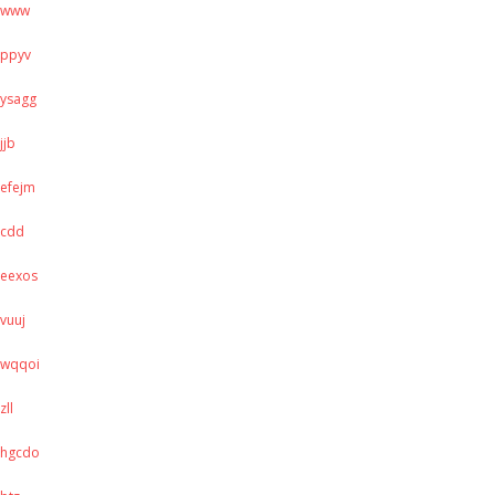
www
ppyv
ysagg
jjb
efejm
cdd
eexos
vuuj
wqqoi
zll
hgcdo