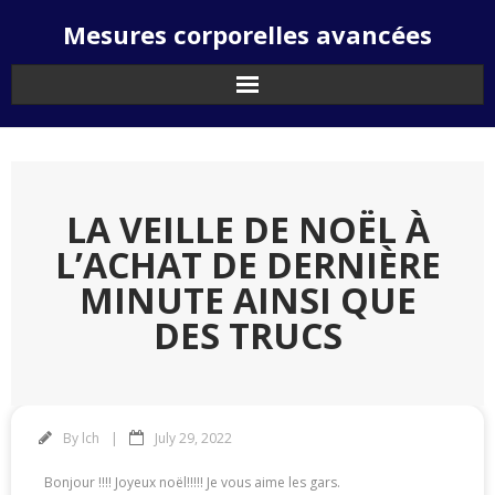
Skip
Mesures corporelles avancées
to
content
LA VEILLE DE NOËL À
L’ACHAT DE DERNIÈRE
MINUTE AINSI QUE
DES TRUCS
By
lch
July 29, 2022
Bonjour !!!! Joyeux noël!!!!! Je vous aime les gars.